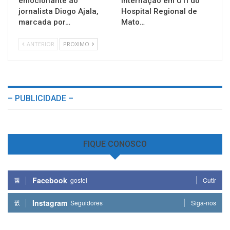
emocionante ao
internação em UTI do
jornalista Diogo Ajala,
Hospital Regional de
marcada por…
Mato…
ANTERIOR
PROXIMO
– PUBLICIDADE –
FIQUE CONOSCO
Facebook
gostei
Cutir
Instagram
Seguidores
Siga-nos