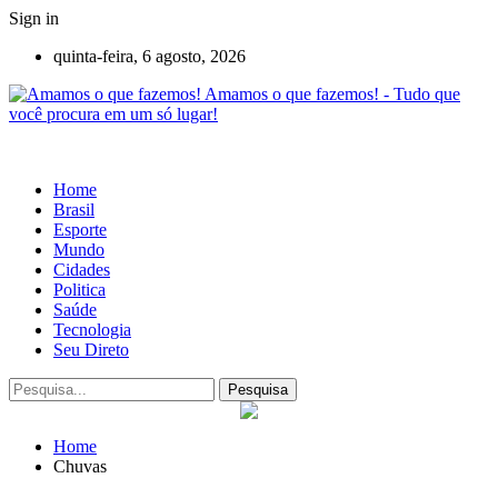
Sign in
quinta-feira, 6 agosto, 2026
Amamos o que fazemos! - Tudo que
você procura em um só lugar!
Home
Brasil
Esporte
Mundo
Cidades
Politica
Saúde
Tecnologia
Seu Direto
Home
Chuvas