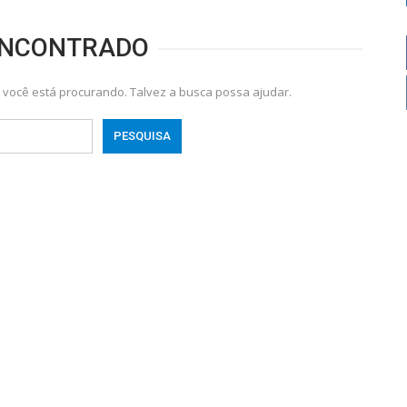
ENCONTRADO
você está procurando. Talvez a busca possa ajudar.
DE
CAMPO GRANDE
Tiros Durante
Escritório É Alvo De 12 Disparos Durante
Estreia…
A Madrugada Na…
 meses atrás
PRIMEIRA HORA NEWS
2 dias atrás
DE
CAMPO GRANDE