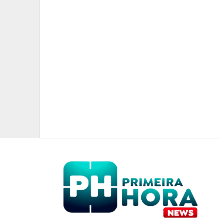
Discussão Após Colis
Execução: Ho
PRIMEIRA HORA NEWS
2
BRASIL
Tarifa Dos EUA Pode A
Exportaçõ
PRIMEIRA HORA NEWS
2