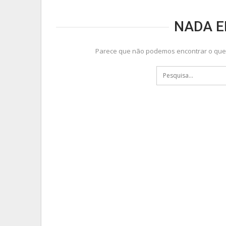
NADA 
Parece que não podemos encontrar o que 
CAMPO GRAN
Homem É Executado A 
Transmissão Da 
PRIMEIRA HORA NEWS
2
CAMPO GRAN