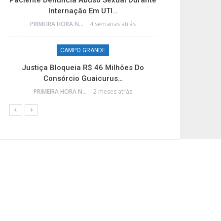
Paciente Denuncia Abuso Sexual Durante
Discussão 
Internação Em UTI…
Exe
PRIMEIRA HORA NEWS
4 semanas atrás
CAMPO GRANDE
Justiça Bloqueia R$ 46 Milhões Do
Tarifa Dos 
Consórcio Guaicurus…
PRIMEIRA HORA NEWS
2 meses atrás