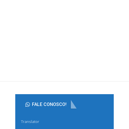
ão Termina Em
Justiça Impede Acesso De Interventores
mem É…
À Conta De R$ 46…
 meses atrás
PRIMEIRA HORA NEWS
2 semanas atrás
BRASIL
tingir 21% Das
Cenipa Conclui Investigação Sobre
es…
Queda Do Avião Da…
 meses atrás
PRIMEIRA HORA NEWS
2 semanas atrás
FALE CONOSCO!
Translator