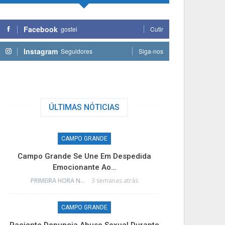
Facebook
gostei
Cutir
Instagram
Seguidores
Siga-nos
ÚLTIMAS NÓTICIAS
CAMPO GRANDE
Campo Grande Se Une Em Despedida
Homem É Ex
Emocionante Ao…
Trans
PRIMEIRA HORA NEWS
3 semanas atrás
CAMPO GRANDE