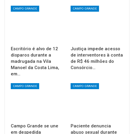
CAMPO GRANDE
CAMPO GRANDE
Escritório é alvo de 12
Justiça impede acesso
disparos durante a
de interventores à conta
madrugada na Vila
de R$ 46 milhões do
Manoel da Costa Lima,
Consórcio…
em…
CAMPO GRANDE
CAMPO GRANDE
Campo Grande se une
Paciente denuncia
em despedida
abuso sexual durante