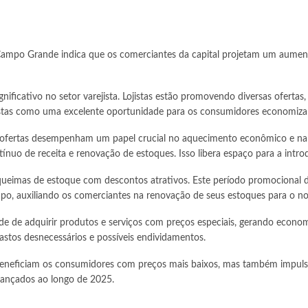
 Campo Grande indica que os comerciantes da capital projetam um aum
nificativo no setor varejista. Lojistas estão promovendo diversas oferta
as como uma excelente oportunidade para os consumidores economizarem 
 ofertas desempenham um papel crucial no aquecimento econômico e na m
 de receita e renovação de estoques. Isso libera espaço para a introdu
queimas de estoque com descontos atrativos. Este período promocional 
po, auxiliando os comerciantes na renovação de seus estoques para o n
de adquirir produtos e serviços com preços especiais, gerando economia
astos desnecessários e possíveis endividamentos.
eneficiam os consumidores com preços mais baixos, mas também impulsio
lançados ao longo de 2025.